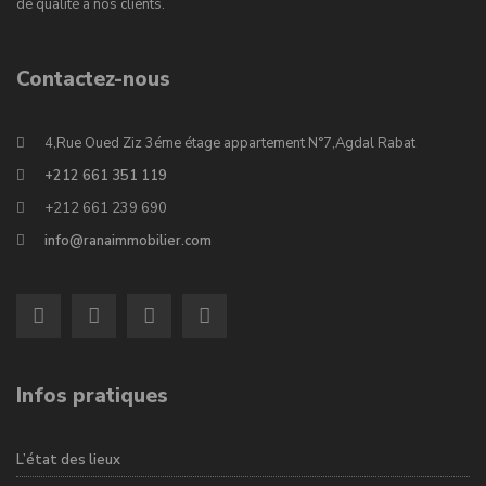
de qualité à nos clients.
Contactez-nous
4,Rue Oued Ziz 3éme étage appartement N°7,Agdal Rabat
+212 661 351 119
+212 661 239 690
info@ranaimmobilier.com
Infos pratiques
L’état des lieux