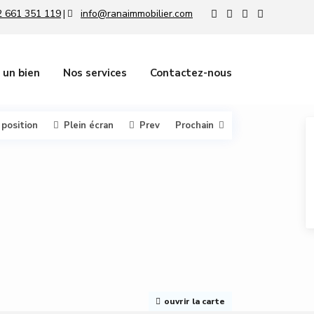
 661 351 119
info@ranaimmobilier.com
|
 un bien
Nos services
Contactez-nous
 position
Plein écran
Prev
Prochain
ouvrir la carte