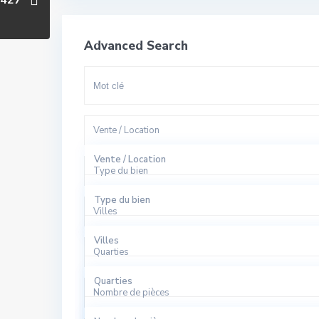
427
Advanced Search
Vente / Location
Vente / Location
Type du bien
A Louer
Type du bien
Villes
A Vendre
Appartement
Villes
Quarties
Bureaux
El Harhoura
Quarties
Local Commercial
Nombre de pièces
Rabat
Agdal