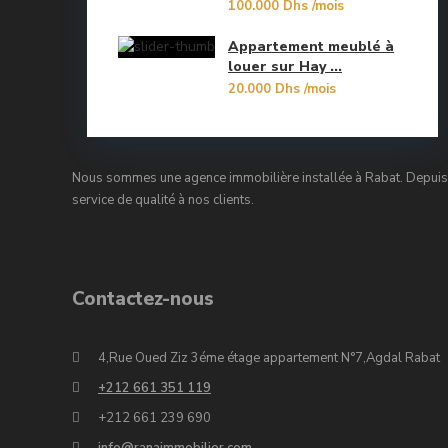
100.000 Dhs
/mois
Oulad Mtaa
Appartement meublé à
Souissi
louer sur Hay ...
20.000 Dhs
/mois
Souissi - Menzeh Route Zaer
Temara Ville
Nous sommes une agence immobilière installée à Rabat. Depuis 
Yacoub El Mansour
service de qualité à nos clients.
Contactez-nous
4,Rue Oued Ziz 3éme étage appartement N°7,Agdal Rabat
+212 661 351 119
+212 661 239 690