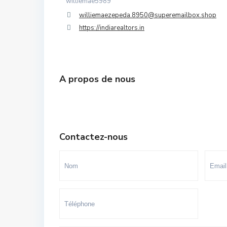
williemae5989
Souissi - Menzeh Route Zaer
williemaezepeda.8950@superemailbox.shop
https://indiarealtors.in
Temara Ville
Yacoub El Mansour
A propos de nous
Contactez-nous