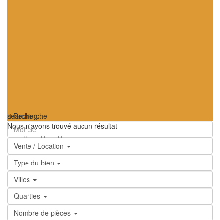
searching...
Recherche
Nous n'avons trouvé aucun résultat
Vente / Location
Type du bien
Villes
Quarties
Nombre de pièces