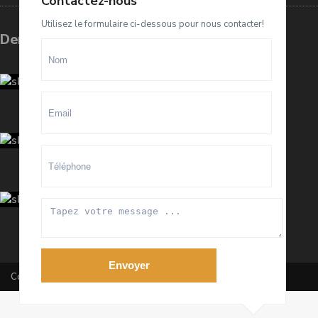
Contactez-nous
Utilisez le formulaire ci-dessous pour nous contacter!
Dernières annonces
Terrain D4 à vendre sur El Menzeh
R...
93.500.000 Dhs
villa meublée à louer sur Souissi O...
100.000 Dhs
/mois
Appartement meublé à louer sur
Hay ...
20.000 Dhs
/mois
Envoyer
Copyright All Rights Reserved 2020 By RanaImmobilier