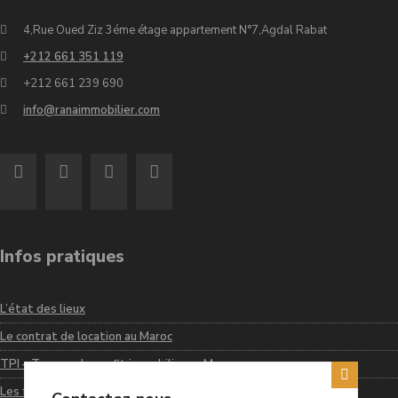
4,Rue Oued Ziz 3éme étage appartement N°7,Agdal Rabat
+212 661 351 119
+212 661 239 690
info@ranaimmobilier.com
Infos pratiques
L’état des lieux
Le contrat de location au Maroc
TPI – Taxe sur le profit immobilier au Maroc
Les frais de notaire au Maroc