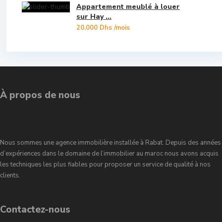
Appartement meublé à louer
Souissi
sur Hay ...
20.000 Dhs
/mois
Souissi - Menzeh Route Zaer
Temara Ville
Yacoub El Mansour
À propos de nous
Nous sommes une agence immobilière installée à Rabat. Depuis des années
d’expériences dans le domaine de l’immobilier au maroc nous avons acquis
les techniques les plus fiables pour proposer un service de qualité à nos
clients.
Contactez-nous