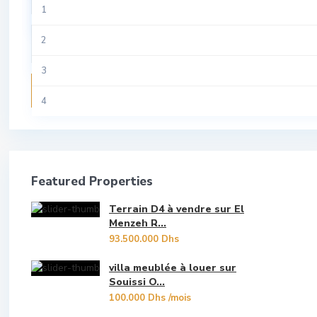
All
1
Riad
Tamesna
Aviation
2
Studio
Temara
Centre Ville
3
Terrain
Recherche
Guich Oudaya
4
Villa
Hassan
5
Hay Riad
6
Featured Properties
Les Oudayas
7
Terrain D4 à vendre sur El
Marina Bouregreg
8
Menzeh R...
93.500.000 Dhs
Menzeh Route Zaer
9
villa meublée à louer sur
Orangers
Souissi O...
10
100.000 Dhs
/mois
Oulad Mtaa