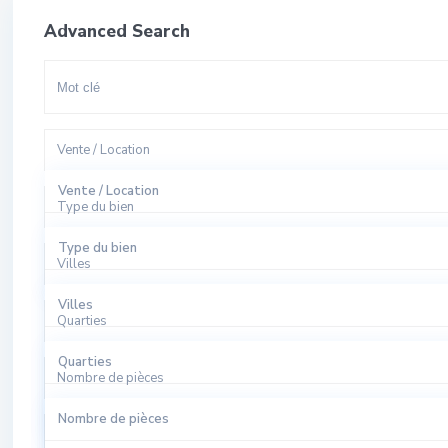
Advanced Search
Vente / Location
Vente / Location
Type du bien
A Louer
Type du bien
Villes
A Vendre
Appartement
Villes
Quarties
Bureaux
El Harhoura
Quarties
Local Commercial
Nombre de pièces
Rabat
Agdal
Nombre de pièces
Local Industriel
Sale