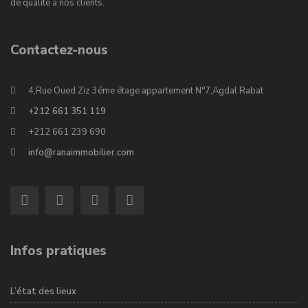
de qualité à nos clients.
Contactez-nous
4,Rue Oued Ziz 3éme étage appartement N°7,Agdal Rabat
+212 661 351 119
+212 661 239 690
info@ranaimmobilier.com
Infos pratiques
L’état des lieux