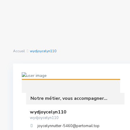
Rechercher Des
nous avons trouvé
0
Propriétés
résultats
Accueil
wydjoycelyn110
Notre métier, vous accompagner...
wydjoycelyn110
wydjoycelyn110
joycelynnutter-5460@pertomail.top