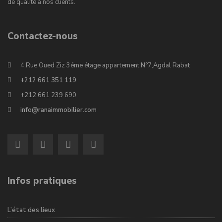
de qualité à nos clients.
Contactez-nous
4,Rue Oued Ziz 3éme étage appartement N°7,Agdal Rabat
+212 661 351 119
+212 661 239 690
info@ranaimmobilier.com
Infos pratiques
L’état des lieux