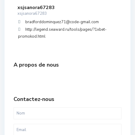
xsjsanora67283
xsjsanora67283
bradforddominquez71@code-gmail.com
http://legend.seaward.ru/tools/pages/?1xbet-
promokod.html
A propos de nous
Contactez-nous