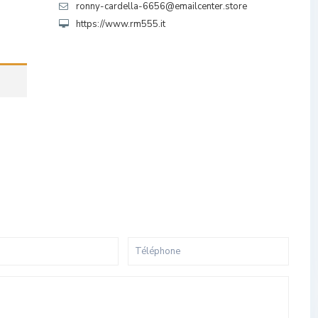
ronny-cardella-6656@emailcenter.store
https://www.rm555.it