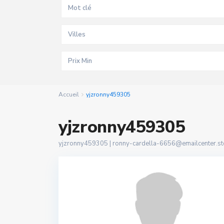
Villes
Accueil
yjzronny459305
yjzronny459305
yjzronny459305 |
ronny-cardella-6656@emailcenter.st