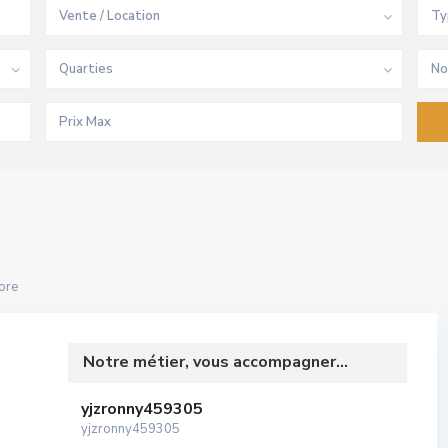
Vente / Location
Ty
Quarties
No
ore
Notre métier, vous accompagner...
yjzronny459305
yjzronny459305