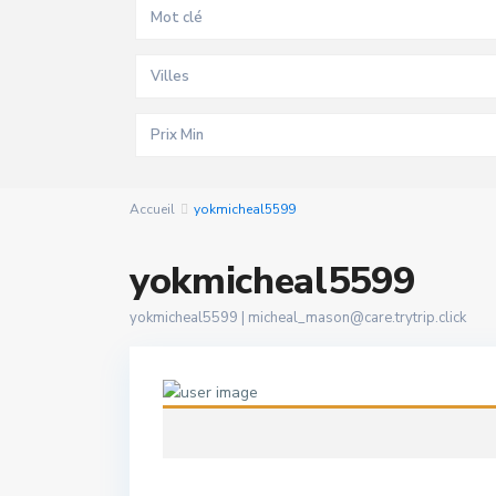
Villes
Accueil
yokmicheal5599
yokmicheal5599
yokmicheal5599 |
micheal_mason@care.trytrip.click