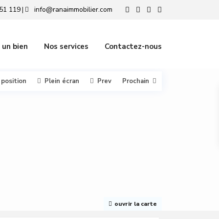
51 119
info@ranaimmobilier.com
|
 un bien
Nos services
Contactez-nous
 position
Plein écran
Prev
Prochain
ouvrir la carte