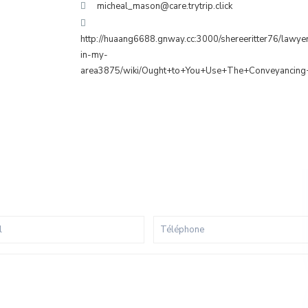
micheal_mason@care.trytrip.click
http://huaang6688.gnway.cc:3000/shereeritter76/lawye
in-my-
area3875/wiki/Ought+to+You+Use+The+Conveyancing+