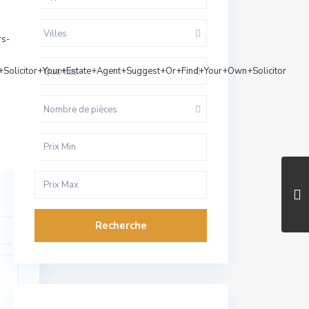
Villes
rs-
Solicitor+Your+Estate+Agent+Suggest+Or+Find+Your+Own+Solicitor
Quarties
Nombre de pièces
Recherche