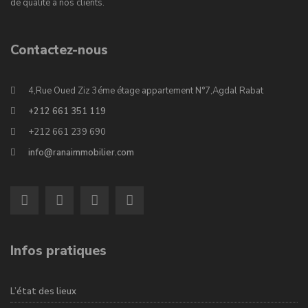
de qualité à nos clients.
Contactez-nous
4,Rue Oued Ziz 3éme étage appartement N°7,Agdal Rabat
+212 661 351 119
+212 661 239 690
info@ranaimmobilier.com
Infos pratiques
L’état des lieux