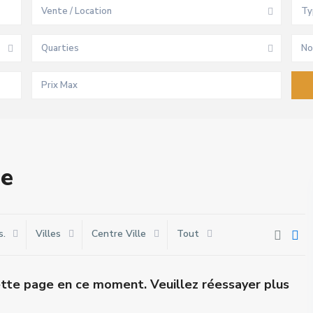
Vente / Location
Ty
Quarties
No
le
s.
Villes
Centre Ville
Tout
 cette page en ce moment. Veuillez réessayer plus