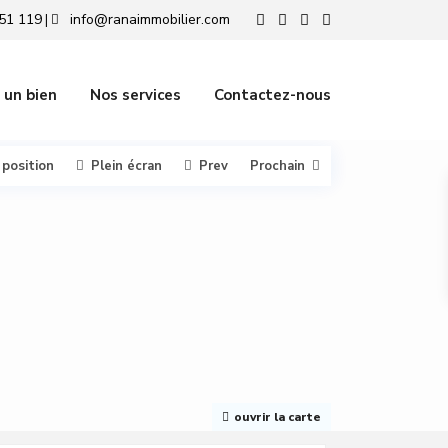
51 119
info@ranaimmobilier.com
|
 un bien
Nos services
Contactez-nous
 position
Plein écran
Prev
Prochain
ouvrir la carte