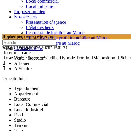
Local commercial
Local industriel
Proposer un bien
Nos services
Présentation d’agence
L’état des lieux
Le contrat de location au Maroc
cliquez pour activer le zoom
Recherche
TPI – Taxe sur le profit immobilier au Maroc
searching...
Les frais de notaire au Maroc
Nous n'avons trouvé aucun résultat
Vente / Location
Contactez-nous
ouvrir la carte
Vue
Feuille de route
Satellite
Hybride
Terrain
Ma position
Plein 
Vente / Location
A Louer
A Vendre
Type du bien
Type du bien
Appartement
Bureaux
Local Commercial
Local Industriel
Riad
Studio
Terrain
Villa