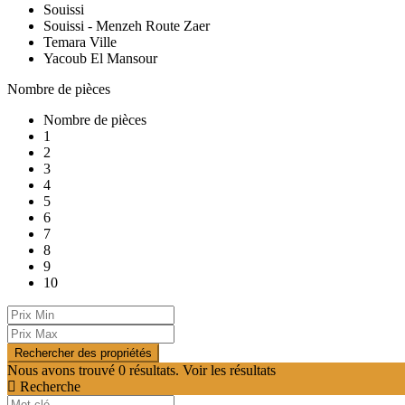
Souissi
Souissi - Menzeh Route Zaer
Temara Ville
Yacoub El Mansour
Nombre de pièces
Nombre de pièces
1
2
3
4
5
6
7
8
9
10
Nous avons trouvé
0
résultats.
Voir les résultats
Recherche