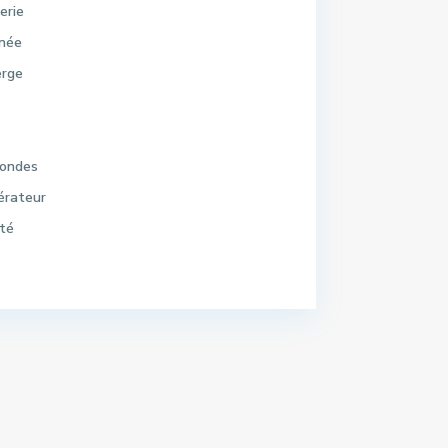
erie
née
erge
-ondes
érateur
ité