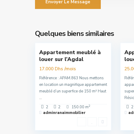
Envoyer Le Message
Agdal
,
So
Quelques biens similaires
16
Rabat
15
Raba
Appartement meublé à
App
Premuim
Nouvelle
louer sur l’Agdal
lou
Offre
/mois
17.000 Dhs
25.
Référence : APAM.863 Nous mettons
Réfé
en location un magnifique appartement
appar
meublé d’un superfice de 150 m² Haut
super
...
Résid
2
2
2
150.00 m
2
adminranaimmobilier
ad