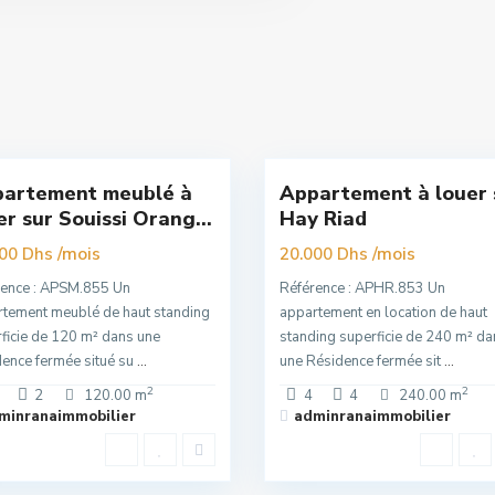
Hay
uissi
,
Riad
,
t
16
Rabat
artement meublé à
Appartement à louer 
Nouvelle
er sur Souissi Orang...
Hay Riad
Offre
/mois
/mois
000 Dhs
20.000 Dhs
rence : APSM.855 Un
Référence : APHR.853 Un
tement meublé de haut standing
appartement en location de haut
ficie de 120 m² dans une
standing superficie de 240 m² da
ence fermée situé su
...
une Résidence fermée sit
...
2
2
2
120.00 m
4
4
240.00 m
minranaimmobilier
adminranaimmobilier