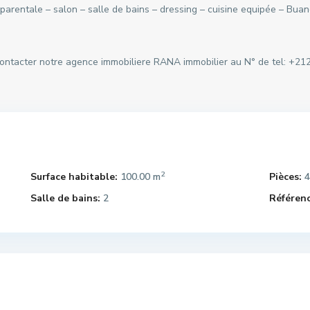
rentale – salon – salle de bains – dressing – cuisine equipée – Buand
 contacter notre agence immobiliere RANA immobilier au N° de tel: +21
2
Surface habitable:
100.00 m
Pièces:
4
Salle de bains:
2
Référenc