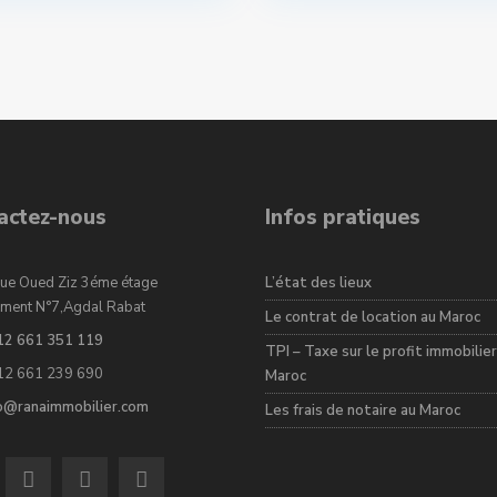
actez-nous
Infos pratiques
ue Oued Ziz 3éme étage
L’état des lieux
ment N°7,Agdal Rabat
Le contrat de location au Maroc
12 661 351 119
TPI – Taxe sur le profit immobilier
12 661 239 690
Maroc
fo@ranaimmobilier.com
Les frais de notaire au Maroc