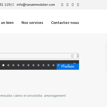
51 119
info@ranaimmobilier.com
|
 un bien
Nos services
Contactez-nous
Premuim
immeuble calme et ensoleille, amenagement