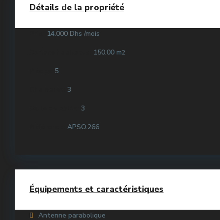
Détails de la propriété
Prix:
14.000 Dhs
/mois
Surface habitable:
150.00 m
2
Pièces:
5
Chambres:
3
Salle de bains:
3
Référence:
APSO.266
Équipements et caractéristiques
Antenne parabolique