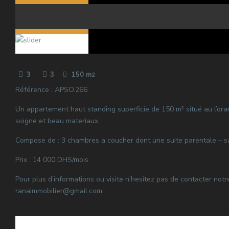
3
3
150 m
2
Référence : APSO.266
Un appartement haut standing superficie de 150 m² situé au l’o
soigne et beau materiaux .
Compose de : 3 chambres a coucher dont une suite parentale – sal
Prix : 14 000 DHS/mois
Pour plus d’informations ou visite n’hesitez pas de contacter not
ranaimmobilier@gmail.com