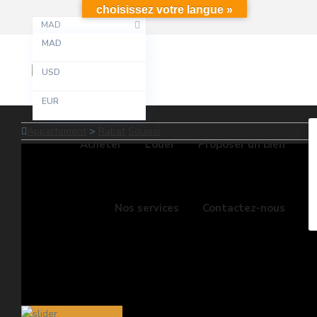
choisissez votre langue »
MAD
MAD
USD
EUR
Appartement
>
Rabat
Souissi
Acheter
Louer
Proposer un bien
Nos services
Contactez-nous