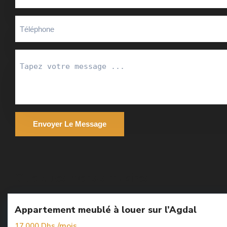
Envoyer Le Message
Agdal
,
Quelques biens similaires
6
Rabat
Appartement meublé à louer sur l’Agdal
uim
/mois
17.000 Dhs