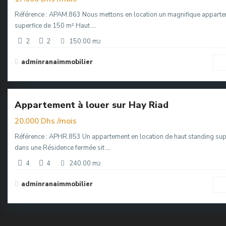
Référence : APAM.863 Nous mettons en location un magnifique appart
superfice de 150 m² Haut
...
2
2
150.00 m
2
Hay
adminranaimmobilier
Riad
,
6
Rabat
Appartement à louer sur Hay Riad
elle
re
/mois
20.000 Dhs
Référence : APHR.853 Un appartement en location de haut standing sup
dans une Résidence fermée sit
...
4
4
240.00 m
2
adminranaimmobilier