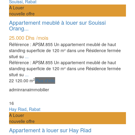
Souissi
,
Rabat
A Louer
nouvelle offre
Appartement meublé à louer sur Souissi
Orang...
25.000 Dhs
/mois
Référence : APSM.855 Un appartement meublé de haut
standing superficie de 120 m² dans une Résidence fermée
situé su
...
Référence : APSM.855 Un appartement meublé de haut
standing superficie de 120 m² dans une Résidence fermée
situé su
...
2
2
2
120.00 m
Plus d'info
adminranaimmobilier
16
Hay Riad
,
Rabat
A Louer
nouvelle offre
Appartement à louer sur Hay Riad