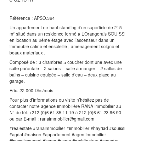
Référence : APSO.364
Un appartement de haut standing d’un superficie de 215
m² situé dans un residence fermé а L’Orangerais SOUISSI
en location au 2éme étage avec l’ascenseur dans un
immeuble calme et ensoleillé , aménagement soigné et
beaux materiaux .
Composé de : 3 chambres а coucher dont une avec une
suite parentale – 2 salons – salle à manger – 2 salles de
bains – cuisine equipée – salle d’eau – deux place au
garage.
Prix: 22 000 Dhs/mois
Pour plus d’informations ou visite n’hésitez pas de
contacter notre agence immobilière RANA immobilier au
N° de tél: +212 (0)6 61 35 11 19 /+212 (0)6 61 23 96 90
ou par E-mail : ranaimmobilier@gmail.com
#realestate #ranaimmobilier #immobilier #hayriad #souissi
#agdal #maison #appartement #agentimmobilier
#investissement #immo #vente #architecture #avendre