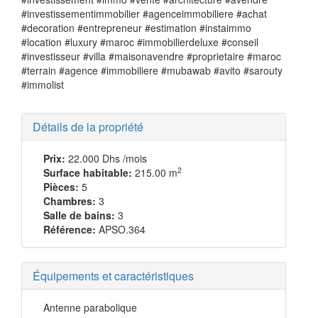
#investissementimmobilier #agenceimmobiliere #achat
#decoration #entrepreneur #estimation #instaimmo
#location #luxury #maroc #immobilierdeluxe #conseil
#investisseur #villa #maisonavendre #proprietaire #maroc
#terrain #agence #immobiliere #mubawab #avito #sarouty
#immolist
Détails de la propriété
Prix:
22.000 Dhs
/mois
2
Surface habitable:
215.00 m
Pièces:
5
Chambres:
3
Salle de bains:
3
Référence:
APSO.364
Équipements et caractéristiques
Antenne parabolique