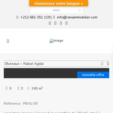
choisissez votre langue »
MAD
+212 661 351 119
info@ranaimmobilier.com
|
Bureaux
>
Rabat
Agdal
nouvelle offre
2
0
3
240 m
Référence : PBAG.59