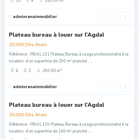
10
4
350.00 m
Agdal
,
adminranaimmobilier
6
Rabat
Plateau bureau à louer sur l’Agdal
elle
re
/mois
20.000 Dhs
Référence : PBAG.131 Plateau Bureau à usage profesionnelle à la
location, d’un superficie de 250 m² planché ,
...
2
6
2
250.00 m
Agdal
,
adminranaimmobilier
5
Rabat
Plateau bureau à louer sur l’Agdal
elle
re
/mois
20.000 Dhs
Référence : PBAG.130 Plateau Bureau à usage profesionnelle à la
location, d’un superficie de 160 m² planché ,
...