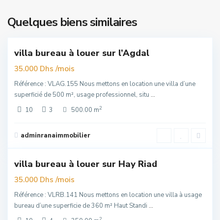
Agdal
,
Quelques biens similaires
6
Rabat
villa bureau à louer sur l’Agdal
elle
re
/mois
35.000 Dhs
Référence : VLAG.155 Nous mettons en location une villa d’une
superficié de 500 m², usage professionnel, situ
...
2
10
3
500.00 m
Hay
Riad
,
adminranaimmobilier
6
Rabat
villa bureau à louer sur Hay Riad
elle
re
/mois
35.000 Dhs
Référence : VLRB.141 Nous mettons en location une villa à usage
bureau d’une superficie de 360 m² Haut Standi
...
2