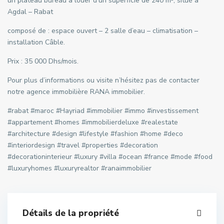
un plateau bureau à louer d’un superficie de 240 m², situé à
Agdal – Rabat
composé de : espace ouvert – 2 salle d’eau – climatisation –
installation Câble.
Prix : 35 000 Dhs/mois.
Pour plus d’informations ou visite n’hésitez pas de contacter
notre agence immobilière RANA immobilier.
#rabat #maroc #Hayriad #immobilier #immo #investissement
#appartement #homes #immobilierdeluxe #realestate
#architecture #design #lifestyle #fashion #home #deco
#interiordesign #travel #properties #decoration
#decorationinterieur #luxury #villa #ocean #france #mode #food
#luxuryhomes #luxuryrealtor #ranaimmobilier
Détails de la propriété