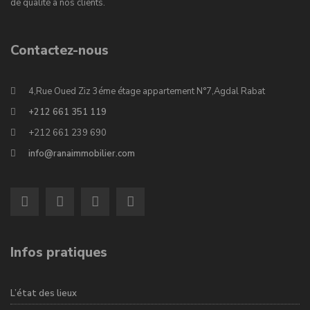
de qualité à nos clients.
Contactez-nous
4,Rue Oued Ziz 3éme étage appartement N°7,Agdal Rabat
+212 661 351 119
+212 661 239 690
info@ranaimmobilier.com
Infos pratiques
L’état des lieux