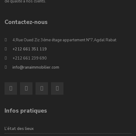
de qualité à nos clients.
Contactez-nous
4,Rue Oued Ziz 3éme étage appartement N°7,Agdal Rabat
+212 661 351 119
+212 661 239 690
info@ranaimmobilier.com
Infos pratiques
L’état des lieux