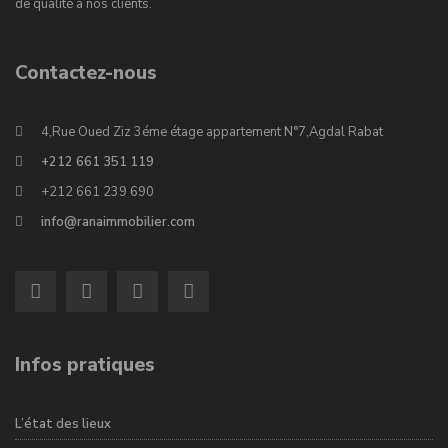
de qualité à nos clients.
Contactez-nous
4,Rue Oued Ziz 3éme étage appartement N°7,Agdal Rabat
+212 661 351 119
+212 661 239 690
info@ranaimmobilier.com
Infos pratiques
L’état des lieux