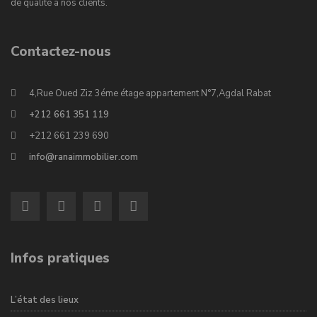
de qualité à nos clients.
Contactez-nous
4,Rue Oued Ziz 3éme étage appartement N°7,Agdal Rabat
+212 661 351 119
+212 661 239 690
info@ranaimmobilier.com
Infos pratiques
L’état des lieux