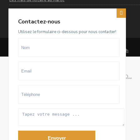
Les frais de notaire au Maroc
Contactez-nous
Dernières annonces
Utilisez le formulaire ci-dessous pour nous contacter!
Terrain D4 à vendre sur El Menzeh
R...
93.500.000 Dhs
villa meublée à louer sur Souissi O...
100.000 Dhs
/mois
Appartement meublé à louer sur
Hay ...
20.000 Dhs
/mois
Envoyer