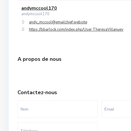
Orangers
andymccool170
10
andymccool170
Oulad Mtaa
andy_mccool@emailchief.website
https://bbarlock.com/index.php/User:TheresaVillanuev
Souissi
Souissi - Menzeh Route Zaer
Temara Ville
A propos de nous
Yacoub El Mansour
Contactez-nous