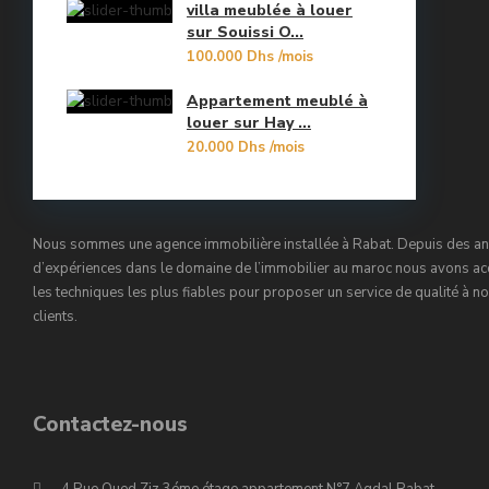
villa meublée à louer
Orangers
sur Souissi O...
10
100.000 Dhs
/mois
Oulad Mtaa
Appartement meublé à
Souissi
louer sur Hay ...
20.000 Dhs
/mois
Souissi - Menzeh Route Zaer
Temara Ville
Nous sommes une agence immobilière installée à Rabat. Depuis des a
Yacoub El Mansour
d’expériences dans le domaine de l’immobilier au maroc nous avons ac
les techniques les plus fiables pour proposer un service de qualité à n
clients.
Contactez-nous