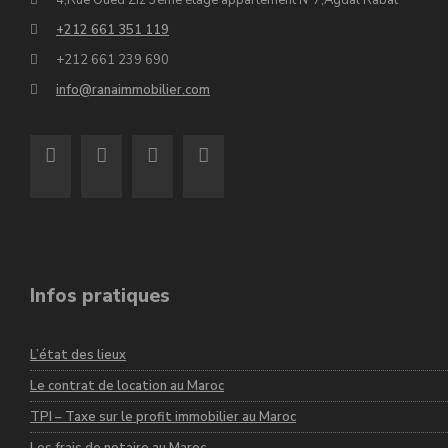
4,Rue Oued Ziz 3éme étage appartement N°7,Agdal Rabat
+212 661 351 119
+212 661 239 690
info@ranaimmobilier.com
Infos pratiques
L’état des lieux
Le contrat de location au Maroc
TPI – Taxe sur le profit immobilier au Maroc