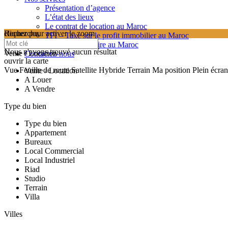
Présentation d’agence
L’état des lieux
Le contrat de location au Maroc
cliquez pour activer le zoom
Recherche
TPI – Taxe sur le profit immobilier au Maroc
searching...
Les frais de notaire au Maroc
Nous n'avons trouvé aucun résultat
Vente / Location
Contactez-nous
ouvrir la carte
Vue
Feuille de route
Satellite
Hybride
Terrain
Ma position
Plein écran
Vente / Location
A Louer
A Vendre
Type du bien
Type du bien
Appartement
Bureaux
Local Commercial
Local Industriel
Riad
Studio
Terrain
Villa
Villes