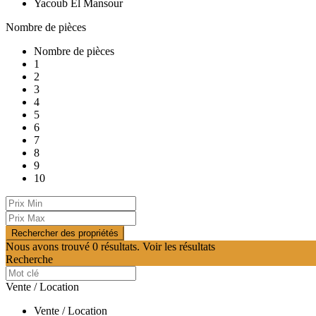
Yacoub El Mansour
Nombre de pièces
Nombre de pièces
1
2
3
4
5
6
7
8
9
10
Nous avons trouvé
0
résultats.
Voir les résultats
Recherche
Vente / Location
Vente / Location