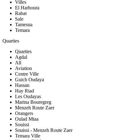
Villes
El Harhoura
Rabat
Sale
Tamesna
Temara
Quarties
Quarties
Agdal
All
Aviation
Centre Ville
Guich Oudaya
Hassan
Hay Riad
Les Oudayas
Marina Bouregreg
Menzeh Route Zaer
Orangers
Oulad Mtaa
Souissi
Souissi - Menzeh Route Zaer
Temara Ville