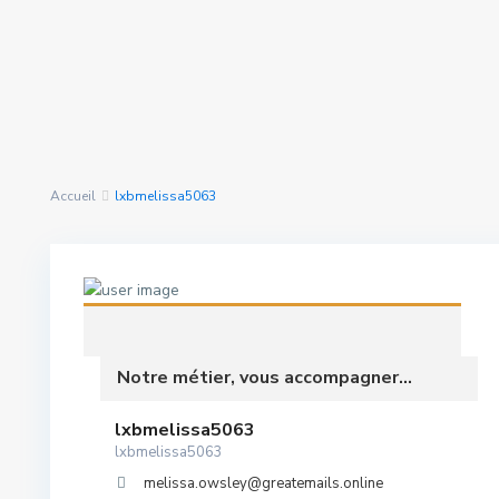
Rechercher Des
nous avons trouvé
0
Propriétés
résultats
Accueil
lxbmelissa5063
Notre métier, vous accompagner...
lxbmelissa5063
lxbmelissa5063
melissa.owsley@greatemails.online