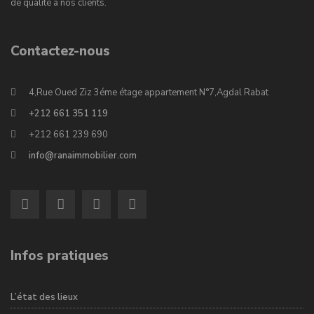
de qualité à nos clients.
Contactez-nous
4,Rue Oued Ziz 3éme étage appartement N°7,Agdal Rabat
+212 661 351 119
+212 661 239 690
info@ranaimmobilier.com
Infos pratiques
L’état des lieux