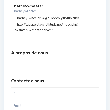
barneywheeler
barneywheeler
barney-wheeler54@quickreply.trytrip.click
http://topsite.otaku-attitude.net/index.php?
a=stats&u=christelsalyer2
A propos de nous
Contactez-nous