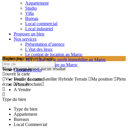
Appartement
Studio
Villa
Bureau
Local commercial
Local industriel
Proposer un bien
Nos services
Présentation d’agence
L’état des lieux
Le contrat de location au Maroc
cliquez pour activer le zoom
Recherche
TPI – Taxe sur le profit immobilier au Maroc
searching...
Les frais de notaire au Maroc
Nous n'avons trouvé aucun résultat
Vente / Location
Contactez-nous
ouvrir la carte
Vue
Feuille de route
Satellite
Hybride
Terrain
Ma position
Plein
Vente / Location
écran
Prev
Prochain
A Louer
A Vendre
Type du bien
Type du bien
Appartement
Bureaux
Local Commercial