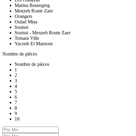
Marina Bouregreg
Menzeh Route Zaer
Orangers
Oulad Mtaa
Souissi
Souissi - Menzeh Route Zaer
Temara Ville
Yacoub El Mansour
Nombre de pièces
Nombre de pièces
1
2
3
4
5
6
7
8
9
10