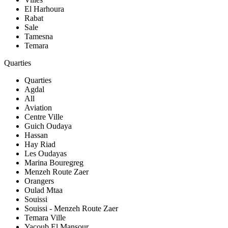
El Harhoura
Rabat
Sale
Tamesna
Temara
Quarties
Quarties
Agdal
All
Aviation
Centre Ville
Guich Oudaya
Hassan
Hay Riad
Les Oudayas
Marina Bouregreg
Menzeh Route Zaer
Orangers
Oulad Mtaa
Souissi
Souissi - Menzeh Route Zaer
Temara Ville
Yacoub El Mansour