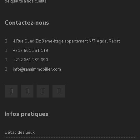
de qualité à nos clients.
Contactez-nous
4,Rue Oued Ziz 3éme étage appartement N°7,Agdal Rabat
+212 661 351 119
+212 661 239 690
info@ranaimmobilier.com
Infos pratiques
L’état des lieux