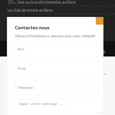
TPI – Taxe sur le profit immobilier au Maroc
Les frais de notaire au Maroc
Contactez-nous
Dernières annonces
Utilisez le formulaire ci-dessous pour nous contacter!
Terrain D4 à vendre sur El Menzeh
R...
93.500.000 Dhs
villa meublée à louer sur Souissi O...
100.000 Dhs
/mois
Appartement meublé à louer sur
Hay ...
20.000 Dhs
/mois