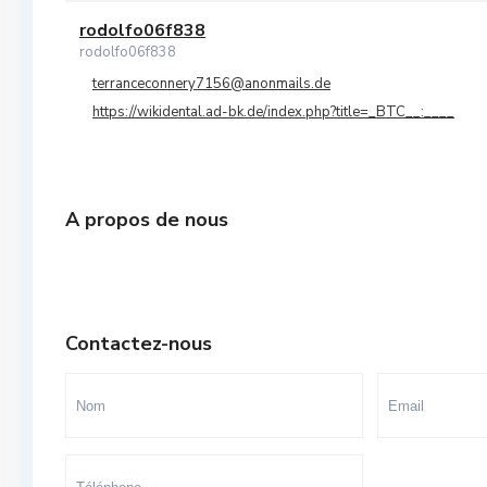
Orangers
rodolfo06f838
10
rodolfo06f838
Oulad Mtaa
terranceconnery7156@anonmails.de
https://wikidental.ad-bk.de/index.php?title=_BTC__:____
Souissi
Souissi - Menzeh Route Zaer
Temara Ville
A propos de nous
Yacoub El Mansour
Contactez-nous