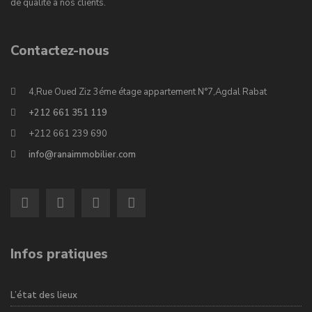
de qualité à nos clients.
Contactez-nous
4,Rue Oued Ziz 3éme étage appartement N°7,Agdal Rabat
+212 661 351 119
+212 661 239 690
info@ranaimmobilier.com
Infos pratiques
L’état des lieux