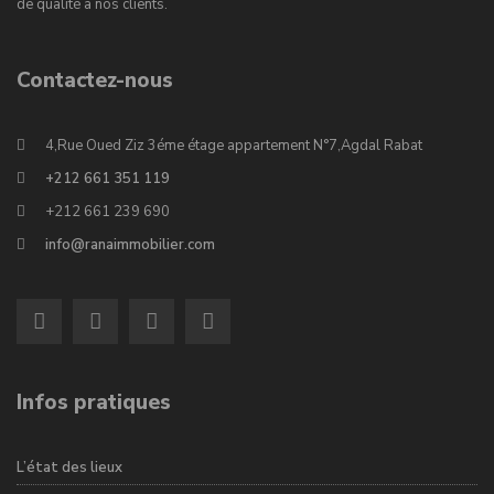
de qualité à nos clients.
Contactez-nous
4,Rue Oued Ziz 3éme étage appartement N°7,Agdal Rabat
+212 661 351 119
+212 661 239 690
info@ranaimmobilier.com
Infos pratiques
L’état des lieux