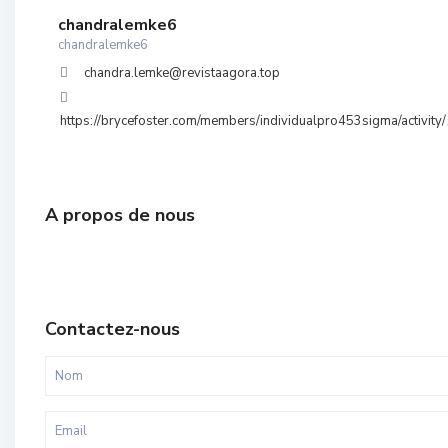
chandralemke6
chandralemke6
chandra.lemke@revistaagora.top
https://brycefoster.com/members/individualpro453sigma/activit
A propos de nous
Contactez-nous