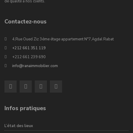
de qualité à nos clients.
Contactez-nous
4,Rue Oued Ziz 3éme étage appartement N°7,Agdal Rabat
+212 661 351 119
+212 661 239 690
info@ranaimmobilier.com
Infos pratiques
L’état des lieux