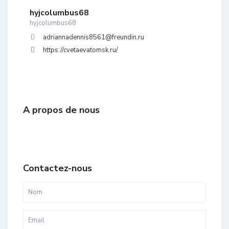
hyjcolumbus68
hyjcolumbus68
adriannadennis8561@freundin.ru
https://cvetaevatomsk.ru/
A propos de nous
Contactez-nous