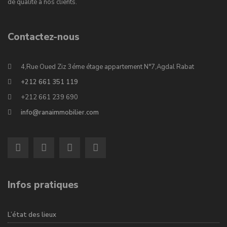
de qualité à nos clients.
Contactez-nous
4,Rue Oued Ziz 3éme étage appartement N°7,Agdal Rabat
+212 661 351 119
+212 661 239 690
info@ranaimmobilier.com
Infos pratiques
L’état des lieux