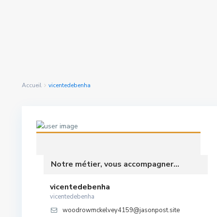
Rechercher Des
nous avons trouvé
0
Propriétés
résultats
Accueil
vicentedebenha
Notre métier, vous accompagner...
vicentedebenha
vicentedebenha
woodrowmckelvey4159@jasonpost.site