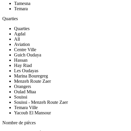
Tamesna
Temara
Quarties
Quarties
Agdal
All
Aviation
Centre Ville
Guich Oudaya
Hassan
Hay Riad
Les Oudayas
Marina Bouregreg
Menzeh Route Zaer
Orangers
Oulad Mtaa
Souissi
Souissi - Menzeh Route Zaer
Temara Ville
Yacoub El Mansour
Nombre de pièces