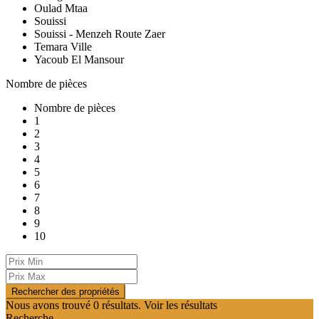
Oulad Mtaa
Souissi
Souissi - Menzeh Route Zaer
Temara Ville
Yacoub El Mansour
Nombre de pièces
Nombre de pièces
1
2
3
4
5
6
7
8
9
10
Nous avons trouvé
0
résultats.
Voir les résultats
Recherche