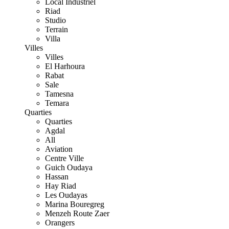
Local Industriel
Riad
Studio
Terrain
Villa
Villes
Villes
El Harhoura
Rabat
Sale
Tamesna
Temara
Quarties
Quarties
Agdal
All
Aviation
Centre Ville
Guich Oudaya
Hassan
Hay Riad
Les Oudayas
Marina Bouregreg
Menzeh Route Zaer
Orangers