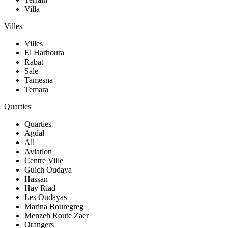
Villa
Villes
Villes
El Harhoura
Rabat
Sale
Tamesna
Temara
Quarties
Quarties
Agdal
All
Aviation
Centre Ville
Guich Oudaya
Hassan
Hay Riad
Les Oudayas
Marina Bouregreg
Menzeh Route Zaer
Orangers