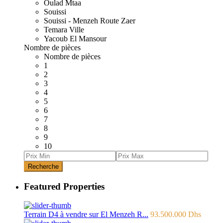
Oulad Mtaa
Souissi
Souissi - Menzeh Route Zaer
Temara Ville
Yacoub El Mansour
Nombre de pièces
Nombre de pièces
1
2
3
4
5
6
7
8
9
10
Recherche
Featured Properties
Terrain D4 à vendre sur El Menzeh R...
93.500.000 Dhs