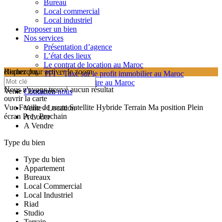
Bureau
Local commercial
Local industriel
Proposer un bien
Nos services
Présentation d’agence
L’état des lieux
Le contrat de location au Maroc
cliquez pour activer le zoom
Recherche
TPI – Taxe sur le profit immobilier au Maroc
searching...
Les frais de notaire au Maroc
Nous n'avons trouvé aucun résultat
Vente / Location
Contactez-nous
ouvrir la carte
Vue
Feuille de route
Satellite
Hybride
Terrain
Ma position
Plein
Vente / Location
écran
Prev
Prochain
A Louer
A Vendre
Type du bien
Type du bien
Appartement
Bureaux
Local Commercial
Local Industriel
Riad
Studio
Terrain