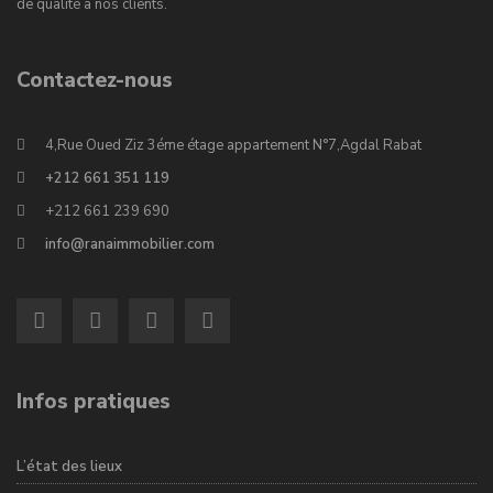
de qualité à nos clients.
Contactez-nous
4,Rue Oued Ziz 3éme étage appartement N°7,Agdal Rabat
+212 661 351 119
+212 661 239 690
info@ranaimmobilier.com
Infos pratiques
L’état des lieux