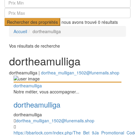
Rechercher des propriétés
nous avons trouvé
0
résultats
Accueil
dortheamulliga
Vos résultats de recherche
dortheamulliga
dortheamulliga |
dorthea_mulligan_1502@funemails.shop
dortheamulliga
Notre métier, vous accompagner...
dortheamulliga
dortheamulliga
dorthea_mulligan_1502@funemails.shop
https://bbarlock.com/index.php/The_Bet_9Ja_Promotional_C