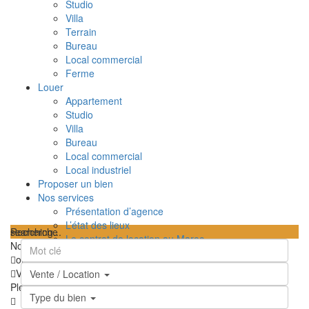
Studio
Villa
Terrain
Bureau
Local commercial
Ferme
Louer
Appartement
Studio
Villa
Bureau
Local commercial
Local industriel
Proposer un bien
Nos services
Présentation d’agence
L’état des lieux
searching...
Recherche
Le contrat de location au Maroc
Nous n'avons trouvé aucun résultat
TPI – Taxe sur le profit immobilier au Maroc
ouvrir la carte
Les frais de notaire au Maroc
Vue
Feuille de route
Satellite
Hybride
Terrain
Ma position
Vente / Location
Contactez-nous
Plein écran
Prev
Prochain
Type du bien