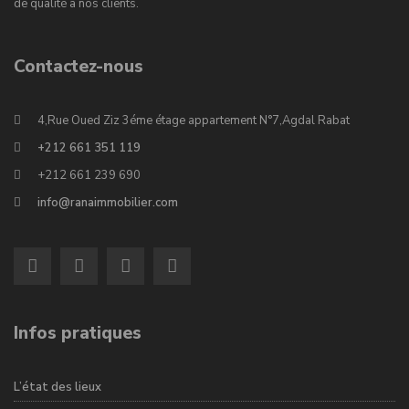
de qualité à nos clients.
Contactez-nous
4,Rue Oued Ziz 3éme étage appartement N°7,Agdal Rabat
+212 661 351 119
+212 661 239 690
info@ranaimmobilier.com
Infos pratiques
L’état des lieux