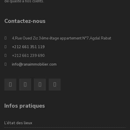
de qualité à nos clients.
Contactez-nous
4,Rue Oued Ziz 3éme étage appartement N°7,Agdal Rabat
+212 661 351 119
+212 661 239 690
info@ranaimmobilier.com
Infos pratiques
L’état des lieux