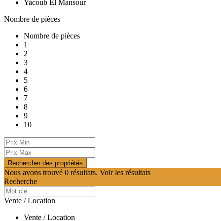
Yacoub El Mansour
Nombre de pièces
Nombre de pièces
1
2
3
4
5
6
7
8
9
10
Nous avons trouvé
0
résultats.
Voir les résultats
Recherche
Vente / Location
Vente / Location