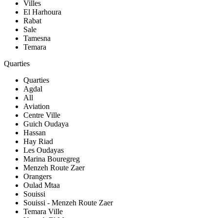
Villes
El Harhoura
Rabat
Sale
Tamesna
Temara
Quarties
Quarties
Agdal
All
Aviation
Centre Ville
Guich Oudaya
Hassan
Hay Riad
Les Oudayas
Marina Bouregreg
Menzeh Route Zaer
Orangers
Oulad Mtaa
Souissi
Souissi - Menzeh Route Zaer
Temara Ville