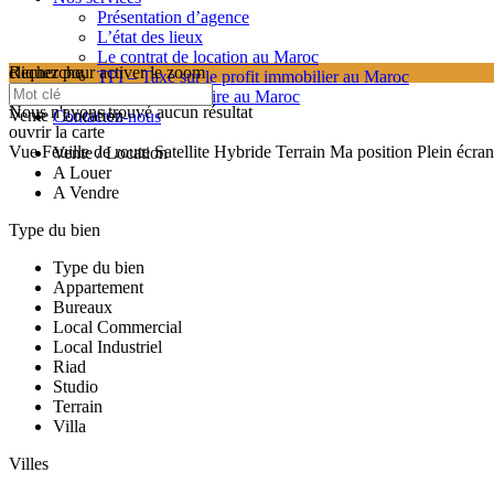
Présentation d’agence
L’état des lieux
Le contrat de location au Maroc
cliquez pour activer le zoom
Recherche
TPI – Taxe sur le profit immobilier au Maroc
searching...
Les frais de notaire au Maroc
Nous n'avons trouvé aucun résultat
Vente / Location
Contactez-nous
ouvrir la carte
Vue
Feuille de route
Satellite
Hybride
Terrain
Ma position
Plein écran
Vente / Location
A Louer
A Vendre
Type du bien
Type du bien
Appartement
Bureaux
Local Commercial
Local Industriel
Riad
Studio
Terrain
Villa
Villes