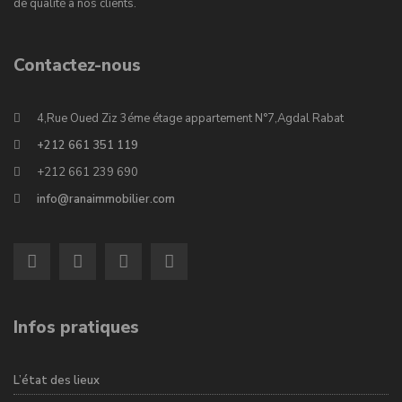
de qualité à nos clients.
Contactez-nous
4,Rue Oued Ziz 3éme étage appartement N°7,Agdal Rabat
+212 661 351 119
+212 661 239 690
info@ranaimmobilier.com
Infos pratiques
L’état des lieux