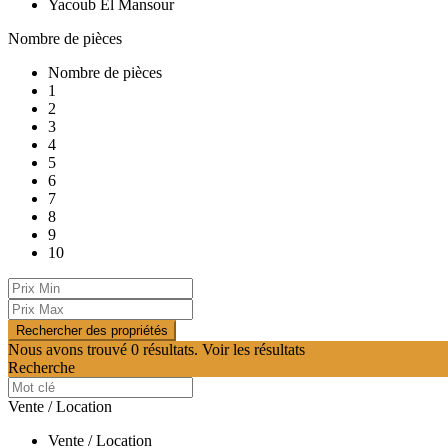
Yacoub El Mansour
Nombre de pièces
Nombre de pièces
1
2
3
4
5
6
7
8
9
10
Nous avons trouvé
0
résultats.
Voir les résultats
Recherche
Vente / Location
Vente / Location