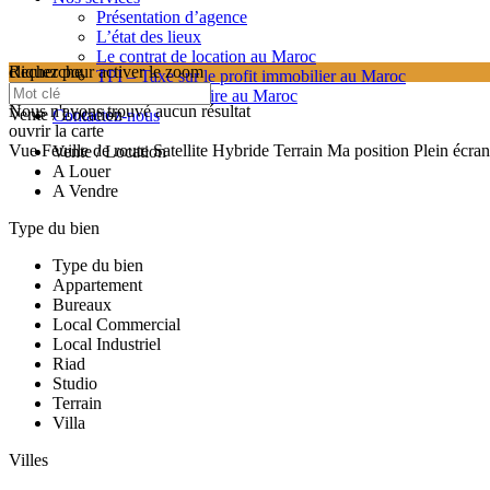
Présentation d’agence
L’état des lieux
Le contrat de location au Maroc
cliquez pour activer le zoom
Recherche
TPI – Taxe sur le profit immobilier au Maroc
searching...
Les frais de notaire au Maroc
Nous n'avons trouvé aucun résultat
Vente / Location
Contactez-nous
ouvrir la carte
Vue
Feuille de route
Satellite
Hybride
Terrain
Ma position
Plein écran
Vente / Location
A Louer
A Vendre
Type du bien
Type du bien
Appartement
Bureaux
Local Commercial
Local Industriel
Riad
Studio
Terrain
Villa
Villes