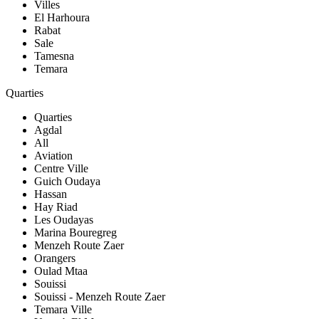
Villes
El Harhoura
Rabat
Sale
Tamesna
Temara
Quarties
Quarties
Agdal
All
Aviation
Centre Ville
Guich Oudaya
Hassan
Hay Riad
Les Oudayas
Marina Bouregreg
Menzeh Route Zaer
Orangers
Oulad Mtaa
Souissi
Souissi - Menzeh Route Zaer
Temara Ville