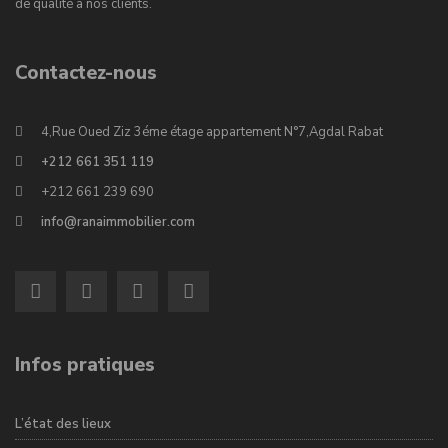
de qualité à nos clients.
Contactez-nous
4,Rue Oued Ziz 3éme étage appartement N°7,Agdal Rabat
+212 661 351 119
+212 661 239 690
info@ranaimmobilier.com
Infos pratiques
L’état des lieux