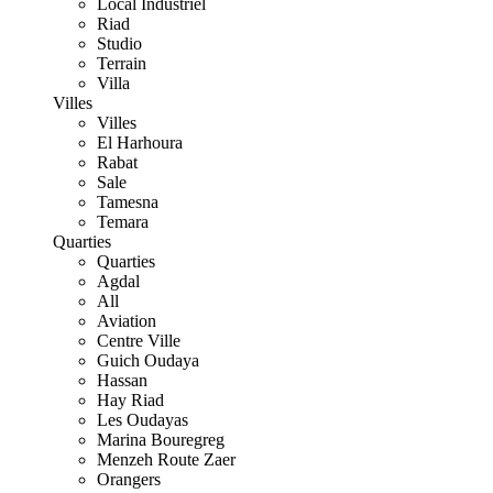
Local Industriel
Riad
Studio
Terrain
Villa
Villes
Villes
El Harhoura
Rabat
Sale
Tamesna
Temara
Quarties
Quarties
Agdal
All
Aviation
Centre Ville
Guich Oudaya
Hassan
Hay Riad
Les Oudayas
Marina Bouregreg
Menzeh Route Zaer
Orangers