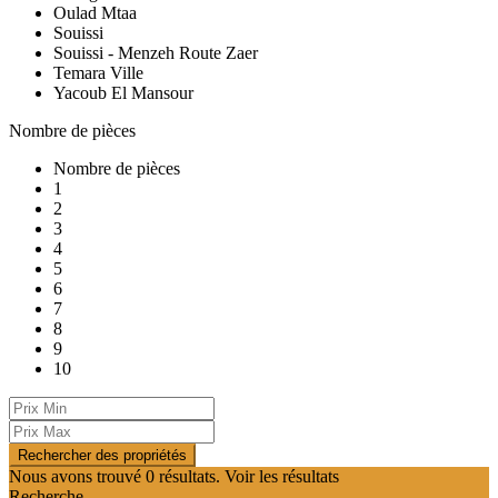
Oulad Mtaa
Souissi
Souissi - Menzeh Route Zaer
Temara Ville
Yacoub El Mansour
Nombre de pièces
Nombre de pièces
1
2
3
4
5
6
7
8
9
10
Nous avons trouvé
0
résultats.
Voir les résultats
Recherche