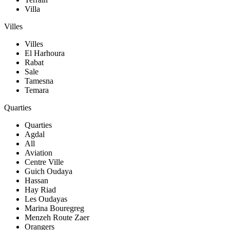
Villa
Villes
Villes
El Harhoura
Rabat
Sale
Tamesna
Temara
Quarties
Quarties
Agdal
All
Aviation
Centre Ville
Guich Oudaya
Hassan
Hay Riad
Les Oudayas
Marina Bouregreg
Menzeh Route Zaer
Orangers