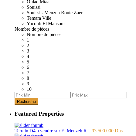
Oulad Mtaa
Souissi
Souissi - Menzeh Route Zaer
Temara Ville
Yacoub El Mansour
Nombre de pièces
Nombre de pièces
1
2
3
4
5
6
7
8
9
10
Recherche
Featured Properties
Terrain D4 à vendre sur El Menzeh R...
93.500.000 Dhs