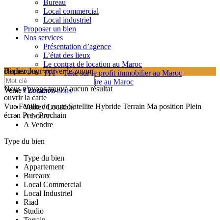
Bureau
Local commercial
Local industriel
Proposer un bien
Nos services
Présentation d’agence
L’état des lieux
Le contrat de location au Maroc
cliquez pour activer le zoom
Recherche
TPI – Taxe sur le profit immobilier au Maroc
searching...
Les frais de notaire au Maroc
Nous n'avons trouvé aucun résultat
Vente / Location
Contactez-nous
ouvrir la carte
Vue
Feuille de route
Satellite
Hybride
Terrain
Ma position
Plein
Vente / Location
écran
Prev
Prochain
A Louer
A Vendre
Type du bien
Type du bien
Appartement
Bureaux
Local Commercial
Local Industriel
Riad
Studio
Terrain