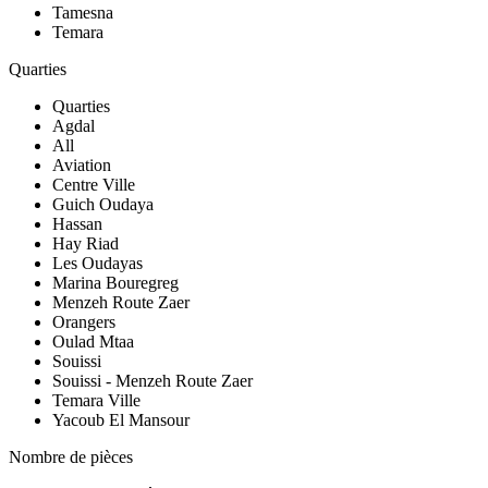
Tamesna
Temara
Quarties
Quarties
Agdal
All
Aviation
Centre Ville
Guich Oudaya
Hassan
Hay Riad
Les Oudayas
Marina Bouregreg
Menzeh Route Zaer
Orangers
Oulad Mtaa
Souissi
Souissi - Menzeh Route Zaer
Temara Ville
Yacoub El Mansour
Nombre de pièces