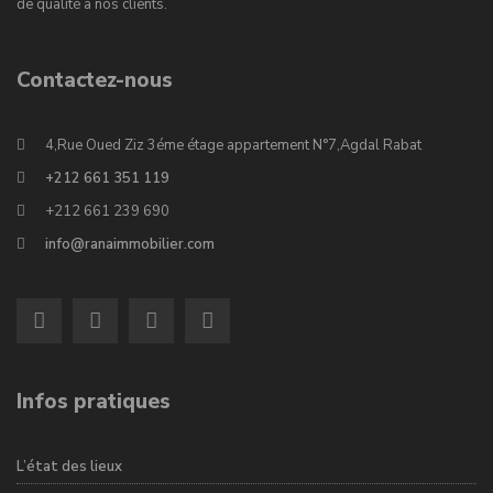
de qualité à nos clients.
Contactez-nous
4,Rue Oued Ziz 3éme étage appartement N°7,Agdal Rabat
+212 661 351 119
+212 661 239 690
info@ranaimmobilier.com
Infos pratiques
L’état des lieux