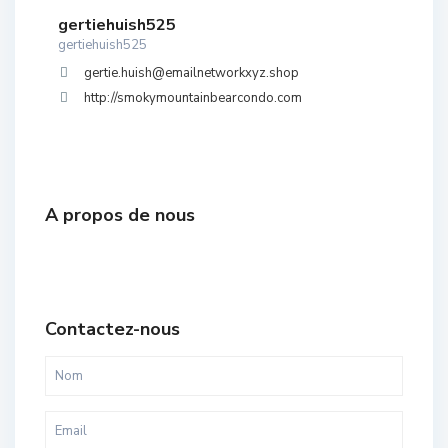
gertiehuish525
gertiehuish525
gertie.huish@emailnetworkxyz.shop
http://smokymountainbearcondo.com
A propos de nous
Contactez-nous