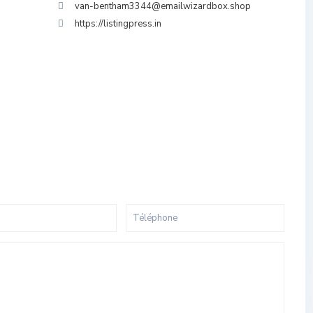
van-bentham3344@emailwizardbox.shop
https://listingpress.in