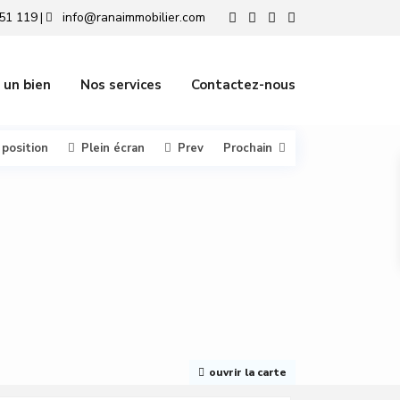
51 119
info@ranaimmobilier.com
|
 un bien
Nos services
Contactez-nous
 position
Plein écran
Prev
Prochain
ouvrir la carte