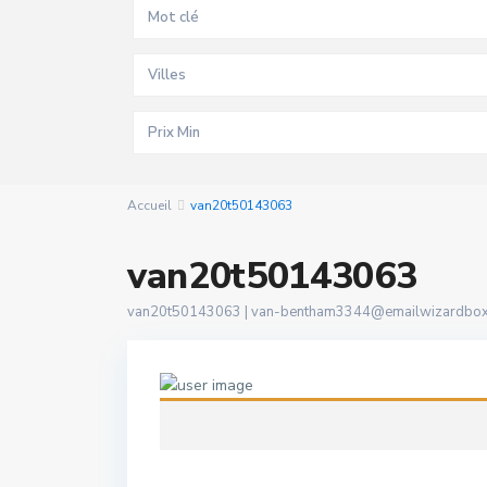
Villes
Accueil
van20t50143063
van20t50143063
van20t50143063 |
van-bentham3344@emailwizardbox