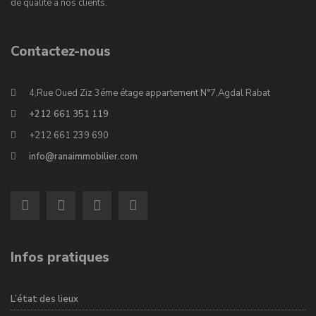
de qualité à nos clients.
Contactez-nous
4,Rue Oued Ziz 3éme étage appartement N°7,Agdal Rabat
+212 661 351 119
+212 661 239 690
info@ranaimmobilier.com
Infos pratiques
L’état des lieux