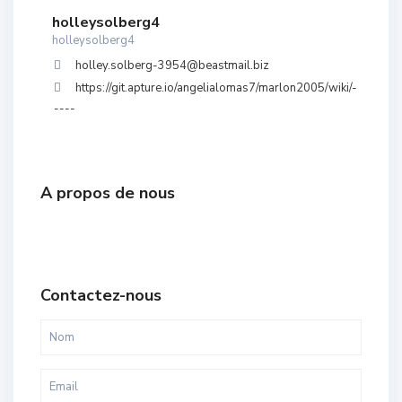
holleysolberg4
holleysolberg4
holley.solberg-3954@beastmail.biz
https://git.apture.io/angelialomas7/marlon2005/wiki/-
----
A propos de nous
Contactez-nous