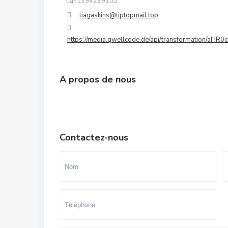
tiah1394239102
Souissi - Menzeh Route Zaer
tiagaskins@tiptopmail.top
Temara Ville
https://media.qwellcode.de/api/transformation/aH
Yacoub El Mansour
A propos de nous
Contactez-nous