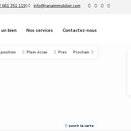
 661 351 119
info@ranaimmobilier.com
|
 un bien
Nos services
Contactez-nous
 position
Plein écran
Prev
Prochain
ouvrir la carte