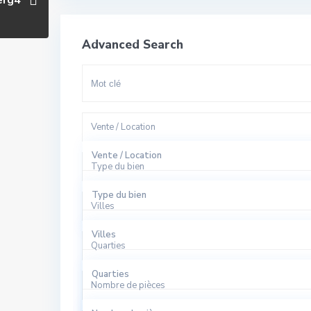
erg4
Advanced Search
Vente / Location
Vente / Location
Type du bien
A Louer
Type du bien
Villes
A Vendre
Appartement
Villes
Quarties
Bureaux
El Harhoura
Quarties
Local Commercial
Nombre de pièces
Rabat
Agdal