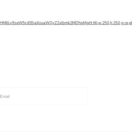
R0cHM6Ly9seW5rdS5iaXouaWQvZ2xlbmk2MDYwMg/rt:fill,w:250,h:250,g:ce,el