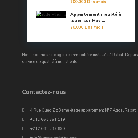
100.000 Dhs
/mois
Oulad Mtaa
Appartement meublé à
Souissi
louer sur Hay ...
20.000 Dhs
/mois
Souissi - Menzeh Route Zaer
Temara Ville
Nous sommes une agence immobilière installée à Rabat. Depuis 
Yacoub El Mansour
service de qualité à nos clients.
Contactez-nous
4,Rue Oued Ziz 3éme étage appartement N°7,Agdal Rabat
+212 661 351 119
+212 661 239 690