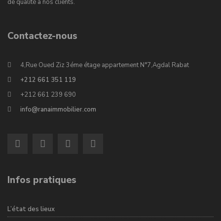
de qualité à nos clients.
Contactez-nous
4,Rue Oued Ziz 3éme étage appartement N°7,Agdal Rabat
+212 661 351 119
+212 661 239 690
info@ranaimmobilier.com
Infos pratiques
L’état des lieux