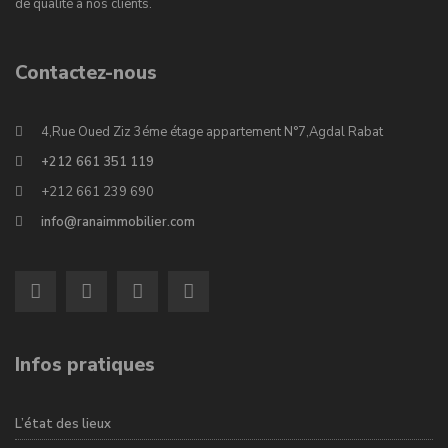
de qualité à nos clients.
Contactez-nous
4,Rue Oued Ziz 3éme étage appartement N°7,Agdal Rabat
+212 661 351 119
+212 661 239 690
info@ranaimmobilier.com
Infos pratiques
L’état des lieux