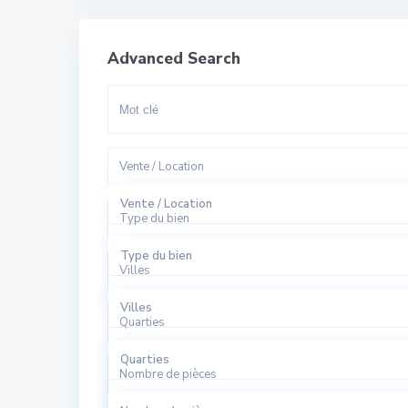
Advanced Search
Vente / Location
Vente / Location
Type du bien
A Louer
Type du bien
Villes
A Vendre
Appartement
Villes
Quarties
Bureaux
El Harhoura
Quarties
Local Commercial
Nombre de pièces
Rabat
Agdal