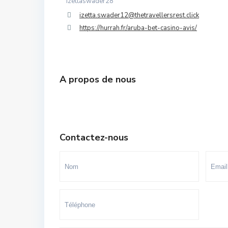
izettaswader28
Souissi - Menzeh Route Zaer
izetta.swader12@thetravellersrest.click
https://hurrah.fr/aruba-bet-casino-avis/
Temara Ville
Yacoub El Mansour
A propos de nous
Contactez-nous