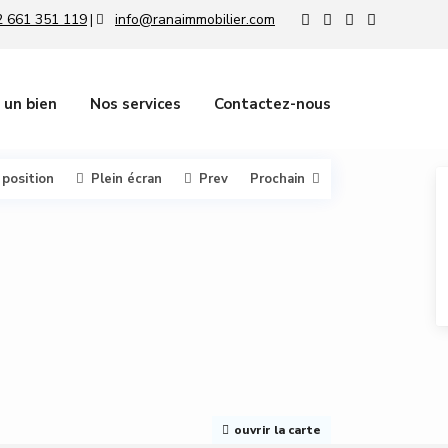
 661 351 119
info@ranaimmobilier.com
|
 un bien
Nos services
Contactez-nous
 position
Plein écran
Prev
Prochain
ouvrir la carte